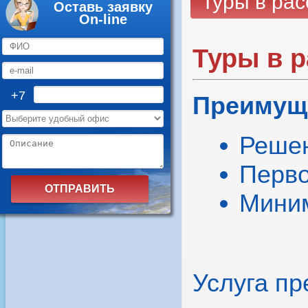
Туры в рас
Оставь заявку
On-line
Туры в р
+7
Преимущ
Решен
Перво
Миним
Услуга пр