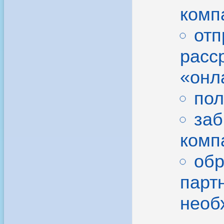
комп
отп
расс
«онла
пол
заб
комп
обр
парт
необ