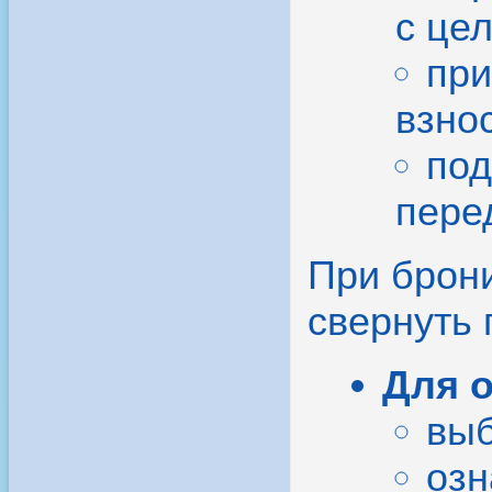
с це
при
взно
под
пере
При брони
свернуть
Для 
выб
озн