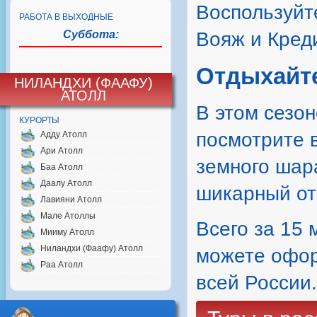
Воспользуйт
РАБОТА В ВЫХОДНЫЕ
Суббота:
Вояж и Кред
Отдыхайте
НИЛАНДХИ (ФААФУ)
АТОЛЛ
В этом сезо
КУРОРТЫ
посмотрите в
Адду Атолл
Ари Атолл
земного шар
Баа Атолл
Даалу Атолл
шикарный от
Лавияни Атолл
Мале Атоллы
Всего за 15 
Мииму Атолл
Ниландхи (Фаафу) Атолл
можете оформ
Раа Атолл
всей России.