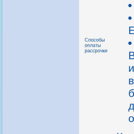
Способы
оплаты
рассрочки
В
в
б
д
о