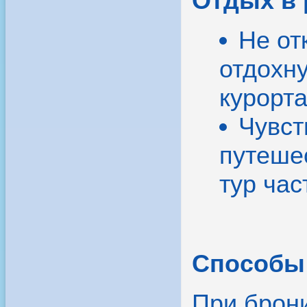
Отдых в 
Не от
отдохн
курорта
Чувст
путеше
тур час
Способы 
При брон