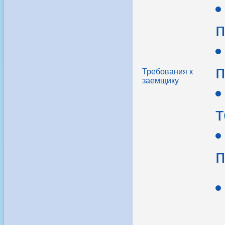
п
п
Требования к
заемщику