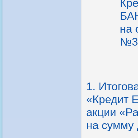
Кр
БАН
на 
№33
1. Итого
«Кредит 
акции «Ра
на сумму 