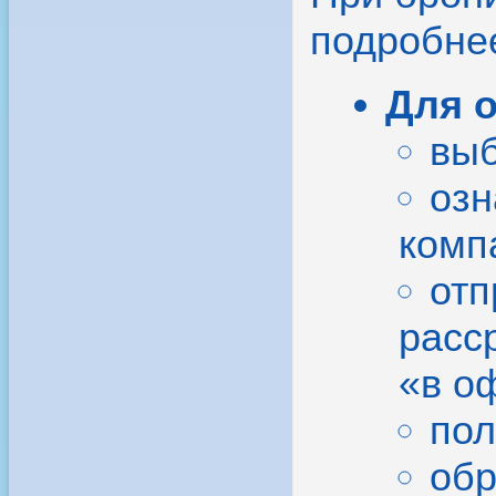
подробне
Для 
выб
озн
комп
отп
расс
«в о
пол
обр