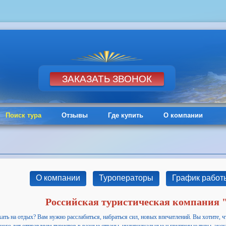
Поиск тура
Отзывы
Где купить
О компании
О компании
Туроператоры
График работ
Российская туристическая компания
хать на отдых? Вам нужно расслабиться, набраться сил, новых впечатлений. Вы хотите