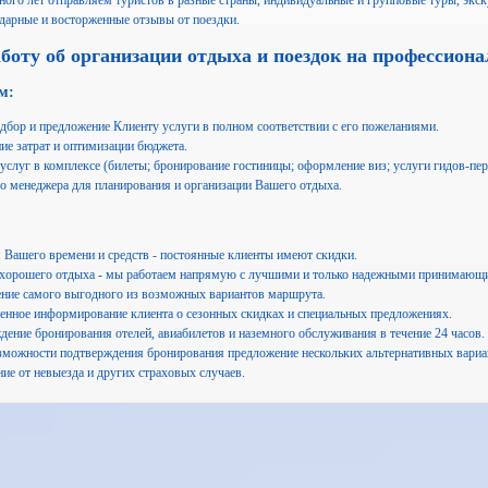
го лет отправляем туристов в разные страны, индивидуальные и групповые туры, экску
одарные и восторженные отзывы от поездки.
боту об организации отдыха и поездок на профессиона
м:
дбор и предложение Клиенту услуги в полном соответствии с его пожеланиями.
е затрат и оптимизации бюджета.
услуг в комплексе (билеты; бронирование гостиницы; оформление виз; услуги гидов-пер
о менеджера для планирования и организации Вашего отдыха.
 Вашего времени и средств - постоянные клиенты имеют скидки.
 хорошего отдыха - мы работаем напрямую с лучшими и только надежными принимающи
ние самого выгодного из возможных вариантов маршрута.
енное информирование клиента о сезонных скидках и специальных предложениях.
ение бронирования отелей, авиабилетов и наземного обслуживания в течение 24 часов.
зможности подтверждения бронирования предложение нескольких альтернативных вариа
ие от невыезда и других страховых случаев.