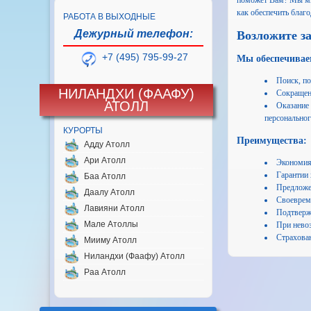
поможет Вам? Мы мно
как обеспечить благ
РАБОТА В ВЫХОДНЫЕ
Дежурный телефон:
Возложите за
+7 (495) 795-99-27
Мы обеспечивае
Поиск, по
НИЛАНДХИ (ФААФУ)
Сокращени
АТОЛЛ
Оказание 
персональног
КУРОРТЫ
Преимущества:
Адду Атолл
Ари Атолл
Экономия
Гарантии
Баа Атолл
Предложе
Даалу Атолл
Своеврем
Лавияни Атолл
Подтвержд
Мале Атоллы
При нево
Страхован
Мииму Атолл
Ниландхи (Фаафу) Атолл
Раа Атолл