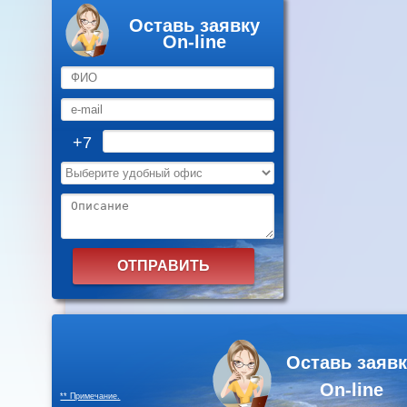
Оставь заявку
On-line
+7
Оставь заявк
On-line
** Примечание.