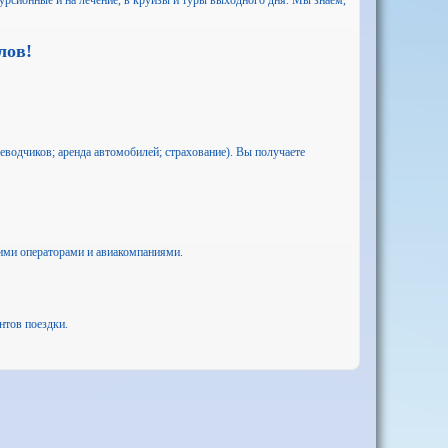
рсионные и на лечение, в круизы и туры выходного дня. Мы знаем,
лов!
еводчиков; аренда автомобилей; страхование). Вы получаете
ми операторами и авиакомпаниями.
нтов поездки.