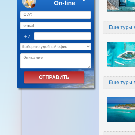
On-line
+7