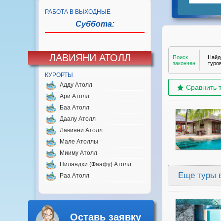
РАБОТА В ВЫХОДНЫЕ
Суббота:
ЛАВИЯНИ АТОЛЛ
КУРОРТЫ
Адду Атолл
Ари Атолл
Баа Атолл
Даалу Атолл
Лавияни Атолл
Мале Атоллы
Мииму Атолл
Ниландхи (Фаафу) Атолл
Раа Атолл
Оставь заявку