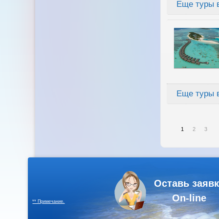
Оставь заявк
On-line
** Примечание.