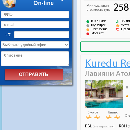
On-line
+7