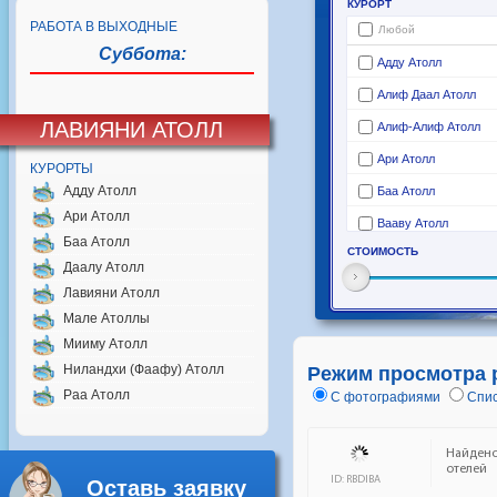
РАБОТА В ВЫХОДНЫЕ
Суббота:
ЛАВИЯНИ АТОЛЛ
КУРОРТЫ
Адду Атолл
Ари Атолл
Баа Атолл
Даалу Атолл
Лавияни Атолл
Мале Атоллы
Мииму Атолл
Ниландхи (Фаафу) Атолл
Режим просмотра 
Раа Атолл
С фотографиями
Спис
Оставь заявку