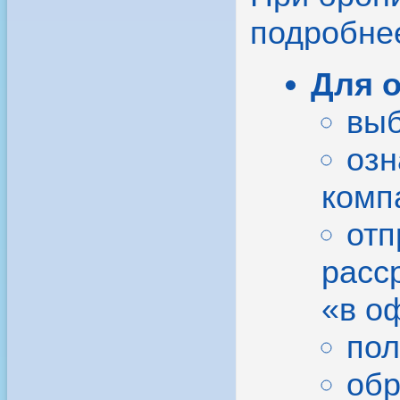
подробне
Для 
выб
озн
комп
отп
расс
«в о
пол
обр