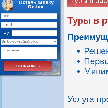
Туры в рас
Оставь заявку
On-line
Туры в р
+7
Преимущ
Решен
Перво
Миним
Услуга пр