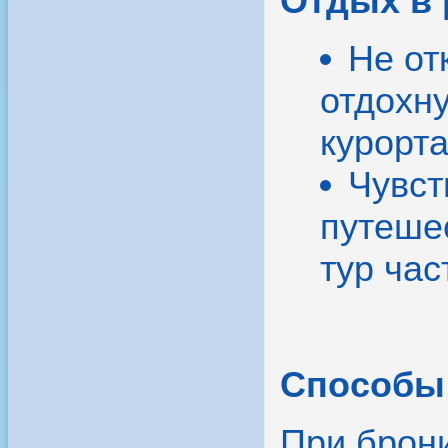
Отдых в 
Не от
отдохн
курорта
Чувст
путеше
тур час
Способы 
При брон