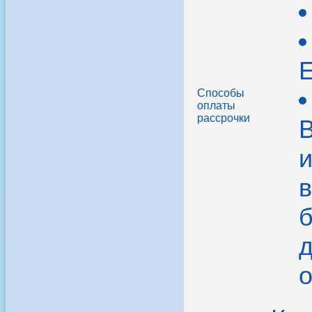
Способы
оплаты
рассрочки
В
в
б
д
о