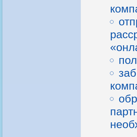
комп
отп
расс
«онла
пол
заб
комп
обр
парт
необ