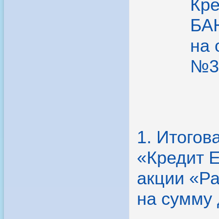
Кр
БАН
на 
№33
1. Итого
«Кредит 
акции «Ра
на сумму 