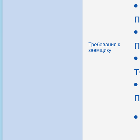
п
п
Требования к
заемщику