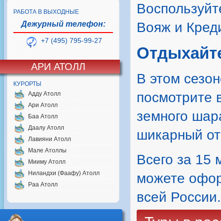
Воспользуйт
РАБОТА В ВЫХОДНЫЕ
Дежурный телефон:
Вояж и Кред
+7 (495) 795-99-27
Отдыхайте
АРИ АТОЛЛ
В этом сезо
КУРОРТЫ
посмотрите в
Адду Атолл
Ари Атолл
земного шар
Баа Атолл
Даалу Атолл
шикарный от
Лавияни Атолл
Мале Атоллы
Всего за 15 
Мииму Атолл
Ниландхи (Фаафу) Атолл
можете оформ
Раа Атолл
всей России.