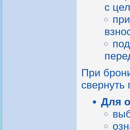
с це
при
взно
под
пере
При брони
свернуть
Для 
выб
озн