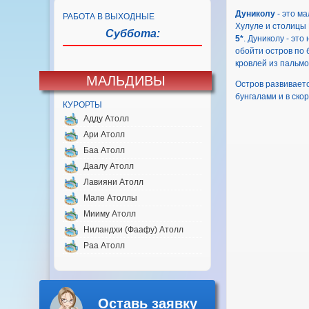
Дуниколу
- это ма
РАБОТА В ВЫХОДНЫЕ
Хулуле и столицы
Суббота:
5*
. Дуниколу - эт
обойти остров по 
кровлей из пальмо
МАЛЬДИВЫ
Остров развиваетс
бунгалами и в ско
КУРОРТЫ
Адду Атолл
Ари Атолл
Баа Атолл
Даалу Атолл
Лавияни Атолл
Мале Атоллы
Мииму Атолл
Ниландхи (Фаафу) Атолл
Раа Атолл
Оставь заявку