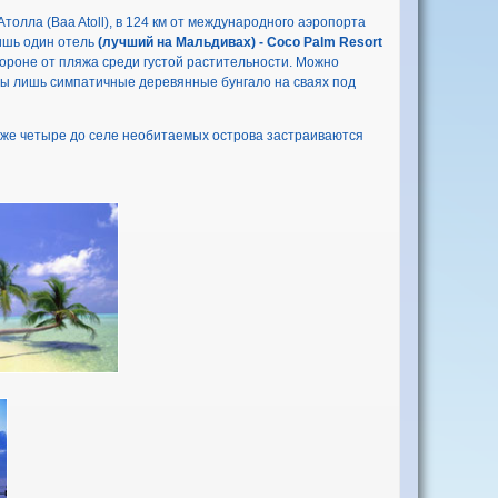
толла (Baa Atoll), в 124 км от международного аэропорта
ишь один отель
(лучший на Мальдивах) - Coco Palm Resort
стороне от пляжа среди густой растительности. Можно
дны лишь симпатичные деревянные бунгало на сваях под
 уже четыре до селе необитаемых острова застраиваются