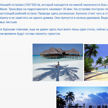
ленький островок (700*350 м), который находится на южной оконечности Баа А
 Мале. Трансфер на гидросамолете занимает 30 мин. На островке построен л
о настоящий райский остров. Природа здесь роскошная. Бунгало стоят чуть в 
берегу и не заметить ни одного домика. Они прячутся в зелени деревьев. Ви
вых листьев.
я бурными темпами, еще не давно здесь был всего лишь один отель, сейчас
ром времени будут готовы принять туристов.