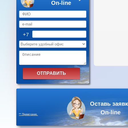
On-line
+7
Оставь заявк
On-line
** Примечание.