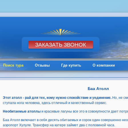
Поиск тура
Отзывы
Где купить
О компании
Баа Атолл
Этот атолл - рай для тех, кому нужно спокойствие и уединение.
Но, не см
ступала нога человека, здесь отличный и качественный сервис.
Необитаемые атоллы
и красивые лагуны все это в совокупности дает пот
Баа Атолл включает в себя десять обитаемых и сорок один совершенно не
аэропорт Хулуле. Трансфер на катере займет два с половиной часа.